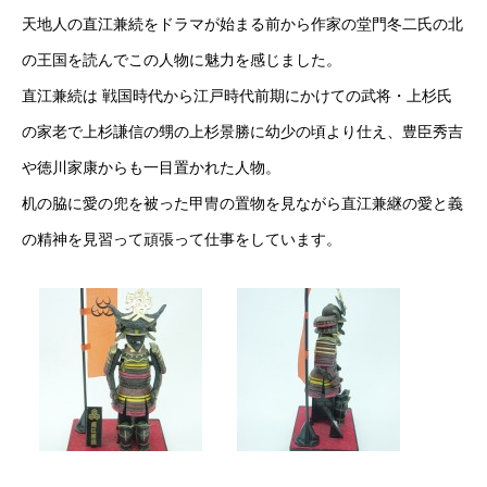
天地人の直江兼続をドラマが始まる前から作家の堂門冬二氏の北
の王国を読んでこの人物に魅力を感じました。
直江兼続は 戦国時代から江戸時代前期にかけての武将・上杉氏
の家老で上杉謙信の甥の上杉景勝に幼少の頃より仕え、豊臣秀吉
や徳川家康からも一目置かれた人物。
机の脇に愛の兜を被った甲冑の置物を見ながら直江兼継の愛と義
の精神を見習って頑張って仕事をしています。