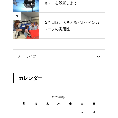
セントを設置しよう
3
女性目線から考えるビルトインガ
レージの実用性
アーカイブ
カレンダー
2026年8月
月
火
水
木
金
土
日
1
2